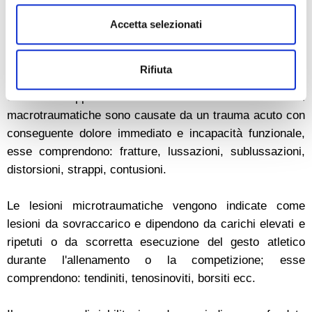
Questo deve basarsi in primo luogo sulla risposta
fisiologica dei vari tessuti a una lesione, e sulla
Accetta selezionati
comprensione dei meccanismi della guarigione.
Rifiuta
Nella pratica sportiva la maggior parte degli infortuni è a
carico dell'apparato muscolo scheletrico. Le lesioni
macrotraumatiche sono causate da un trauma acuto con
conseguente dolore immediato e incapacità funzionale,
esse comprendono: fratture, lussazioni, sublussazioni,
distorsioni, strappi, contusioni.
Le lesioni microtraumatiche vengono indicate come
lesioni da sovraccarico e dipendono da carichi elevati e
ripetuti o da scorretta esecuzione del gesto atletico
durante l'allenamento o la competizione; esse
comprendono: tendiniti, tenosinoviti, borsiti ecc.